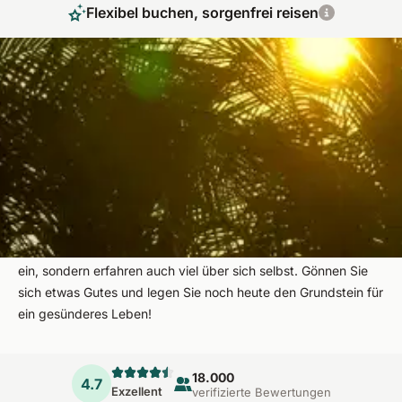
Flexibel buchen, sorgenfrei reisen
Lüften Sie das Geheimnis von Gesundheit &
Entspannung
Wir nehmen Sie mit auf eine Reise zu mehr Wohlbefinden und
Gesundheit! Entdecken Sie unsere vielfältige Auswahl aus
über 5.000 Angeboten in 50 Ländern, die gewiss für jedes
Bedürfnis das passende Programm bereithält. Dabei tauchen
Sie nicht nur in sinnliche Wohlfühlwelten und fremde Kulturen
ein, sondern erfahren auch viel über sich selbst. Gönnen Sie
sich etwas Gutes und legen Sie noch heute den Grundstein für
ein gesünderes Leben!
18.000
4.7
Exzellent
verifizierte Bewertungen