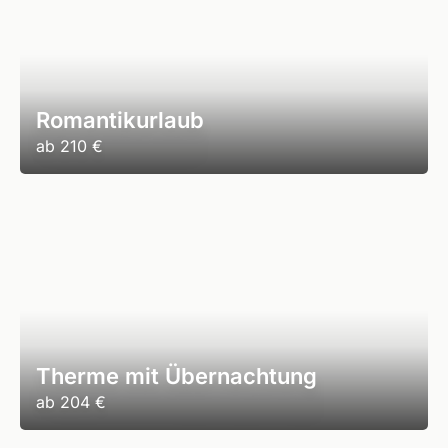
Romantikurlaub
ab
210 €
Therme mit Übernachtung
ab
204 €