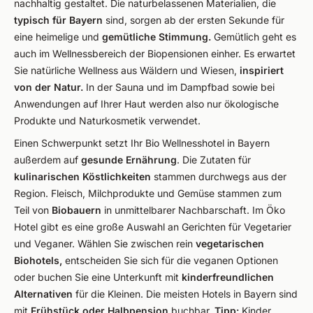
nachhaltig gestaltet. Die naturbelassenen Materialien, die
typisch für Bayern
sind, sorgen ab der ersten Sekunde für
eine heimelige und
gemütliche Stimmung.
Gemütlich geht es
auch im Wellnessbereich der Biopensionen einher. Es erwartet
Sie natürliche Wellness aus Wäldern und Wiesen,
inspiriert
von der Natur.
In der Sauna und im Dampfbad sowie bei
Anwendungen auf Ihrer Haut werden also nur ökologische
Produkte und Naturkosmetik verwendet.
Einen Schwerpunkt setzt Ihr Bio Wellnesshotel in Bayern
außerdem auf
gesunde Ernährung
. Die Zutaten für
kulinarischen Köstlichkeiten
stammen durchwegs aus der
Region. Fleisch, Milchprodukte und Gemüse stammen zum
Teil von
Biobauern
in unmittelbarer Nachbarschaft. Im Öko
Hotel gibt es eine große Auswahl an Gerichten für Vegetarier
und Veganer. Wählen Sie zwischen rein
vegetarischen
Biohotels,
entscheiden Sie sich für die veganen Optionen
oder buchen Sie eine Unterkunft mit
kinderfreundlichen
Alternativen
für die Kleinen. Die meisten Hotels in Bayern sind
mit
Frühstück oder Halbpension
buchbar.
Tipp:
Kinder