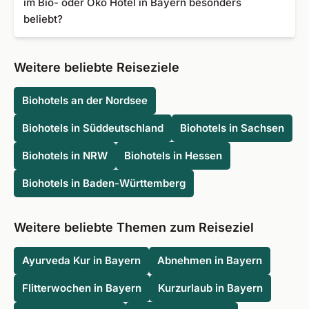
im Bio- oder Öko Hotel in Bayern besonders
ökologischen Hotels ihren eigenen Strom aus Solar- und
beliebt?
Windkraftanlagen generieren. Auch in der Verpflegung
zeigt sich der Nachhaltigkeitsfokus der Hotels, denn
Besonders beliebt sind die Urlaubsregionen Allgäu,
diese besteht aus regionalen, biologisch erzeugten
Franken, der Bayerische Wald, München und Umgebung
Weitere beliebte Reiseziele
Lebensmitteln, oft vegetarisch und vegan. Abgerundet
oder die Oberpfalz. Sie können bei der Wahl einer
wird das Konzept durch natürliche Pflegeprodukte im
Ferienregion in Bayern also nichts falsch machen.
Biohotels an der Nordsee
Wellness- und Spabereich.
Biohotels in Süddeutschland
Biohotels in Sachsen
Biohotels in NRW
Biohotels in Hessen
Biohotels in Baden-Württemberg
Weitere beliebte Themen zum Reiseziel
Ayurveda Kur in Bayern
Abnehmen in Bayern
Flitterwochen in Bayern
Kurzurlaub in Bayern