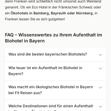
denn Franken wird schließlich nicht umsonst auch Weinland
genannt. Ob ein Eco Hotel in der Fränkischen Schweiz oder
ein
Ökohotels in Bamberg, Bayreuth oder Nürnberg
, in
Franken lassen Sie es sich gutgehen!
FAQ – Wissenswertes zu Ihrem Aufenthalt im
Biohotel in Bayern
Was sind die besten bayerischen Biohotels?
Die folgenden Bio Hotels in Bayern sind bei uns am besten
Wie teuer ist ein Aufenthalt im Biohotel in
bewertet:
Bayern?
Das Ortner´s Resort
- Bewertung: 5,0
Eine Übernachtung in der Bio Pension oder im Bio
Yachthotel Chiemsee
- Bewertung: 4,9
Was macht ein ökologisches Biohotel in Bayern
Wellness Hotel Bayern können Sie bei Fit Reisen bereits
DAS MÜHLBACH - thermal retreat & wellness
bei Fit Reisen aus?
ab fairen 81 € buchen.
resort
- Bewertung: 4,7
Mountain Retreat Center
- Bewertung: 4,6
In einem Biohotel wird viel Wert auf Nachhaltigkeit gelegt.
Welche Destinationen sind für einen Aufenthalt
Das zeigt sich z.B. dadurch, dass viele dieser