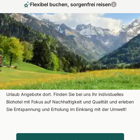
Flexibel buchen, sorgenfrei reisen
Nachhaltig entspannen beim Bio Urlaub in
Bayern
Bayern bietet mit seiner ruhigen und idyllischen Landschaft
den perfekten Rückzugsort für Erholungssuchende.
Gleichzeitig bietet das vielseitige Bundesland eine riesige
Auswahl an Möglichkeiten für Gäste, die Aktivsport im Urlaub
betreiben möchten. Bayern ist so vielseitig wie unsere Bio
Urlaub Angebote dort. Finden Sie bei uns Ihr individuelles
Biohotel mit Fokus auf Nachhaltigkeit und Qualität und erleben
Sie Entspannung und Erholung im Einklang mit der Umwelt!