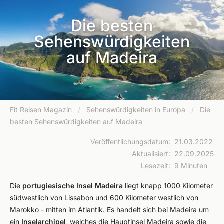
Die besten
Sehenswürdigkeiten
auf Madeira
Fit Reisen Magazin
/
Sehenswürdigkeiten in Europa
/
Die
besten Sehenswürdigkeiten auf Madeira
Veröffentlichungsdatum
:
21.03.2022
Aktualisiert
:
22.09.2025
Lesezeit
:
9 Minuten
Die
portugiesische Insel Madeira
liegt knapp 1000 Kilometer
südwestlich von Lissabon und 600 Kilometer westlich von
Marokko - mitten im Atlantik. Es handelt sich bei Madeira um
ein
Inselarchipel
, welches die Hauptinsel Madeira sowie die