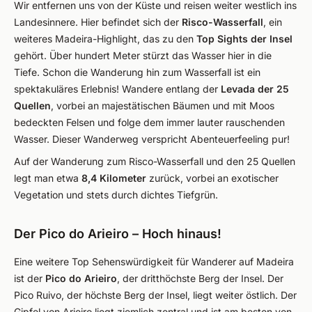
Wir entfernen uns von der Küste und reisen weiter westlich ins
Landesinnere. Hier befindet sich der
Risco-Wasserfall
, ein
weiteres Madeira-Highlight, das zu den
Top Sights der Insel
gehört. Über hundert Meter stürzt das Wasser hier in die
Tiefe. Schon die Wanderung hin zum Wasserfall ist ein
spektakuläres Erlebnis! Wandere entlang der
Levada der 25
Quellen
, vorbei an majestätischen Bäumen und mit Moos
bedeckten Felsen und folge dem immer lauter rauschenden
Wasser. Dieser Wanderweg verspricht Abenteuerfeeling pur!
Auf der Wanderung zum Risco-Wasserfall und den 25 Quellen
legt man etwa
8,4 Kilometer
zurück, vorbei an exotischer
Vegetation und stets durch dichtes Tiefgrün.
Der Pico do Arieiro – Hoch hinaus!
Eine weitere Top Sehenswürdigkeit für Wanderer auf Madeira
ist der
Pico do Arieiro
, der dritthöchste Berg der Insel. Der
Pico Ruivo, der höchste Berg der Insel, liegt weiter östlich. Der
Gipfel von Arieiro liegt ziemlich zentral und ist am besten von