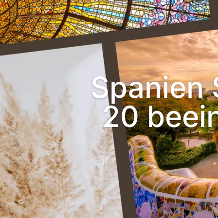
Spanien 
20 beei