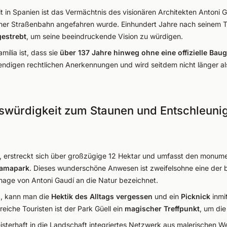
n Spanien ist das Vermächtnis des visionären Architekten Antoni G
ner Straßenbahn angefahren wurde. Einhundert Jahre nach seinem 
estrebt
, um seine beeindruckende Vision zu würdigen.
mília ist, dass sie
über 137 Jahre hinweg ohne eine offizielle Bau
wendigen rechtlichen Anerkennungen und wird seitdem nicht länger als i
nswürdigkeit zum Staunen und Entschleuni
a, erstreckt sich über großzügige 12 Hektar und umfasst den monume
ramapark
. Dieses wunderschöne Anwesen ist zweifelsohne eine der
mage von Antoni Gaudí an die Natur bezeichnet.
s
, kann man die
Hektik des Alltags vergessen
und ein
Picknick
inmi
reiche Touristen ist der Park Güell ein
magischer Treffpunkt
, um die
eisterhaft in die Landschaft integriertes Netzwerk aus malerischen 