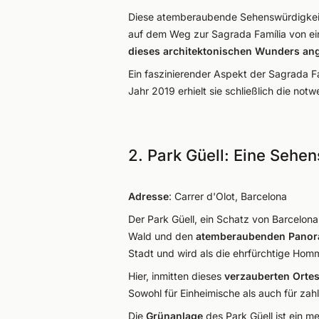
Diese atemberaubende Sehenswürdigkeit i
auf dem Weg zur Sagrada Família von ei
dieses architektonischen Wunders ang
Ein faszinierender Aspekt der Sagrada Fa
Jahr 2019 erhielt sie schließlich die not
2. Park Güell: Eine Sehe
Adresse
: Carrer d'Olot, Barcelona
Der Park Güell, ein Schatz von Barcelon
Wald und den
atemberaubenden Pano
Stadt und wird als die ehrfürchtige Hom
Hier, inmitten dieses
verzauberten Orte
Sowohl für Einheimische als auch für zahl
Die
Grünanlage
des Park Güell ist ein m