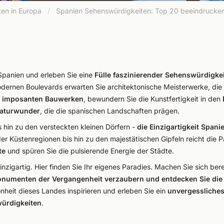
en in Europa
/
Spanien Sehenswürdigkeiten: Top 20 beeindrucken
Spanien und erleben Sie eine
Fülle faszinierender Sehenswürdigkei
dernen Boulevards erwarten Sie architektonische Meisterwerke, die 
e
imposanten Bauwerken
, bewundern Sie die Kunstfertigkeit in den
Naturwunder
, die die spanischen Landschaften prägen.
 hin zu den versteckten kleinen Dörfern -
die
Einzigartigkeit Spani
r Küstenregionen bis hin zu den majestätischen Gipfeln reicht die 
te
und spüren Sie die pulsierende Energie der Städte.
 einzigartig. Hier finden Sie Ihr eigenes Paradies. Machen Sie sich ber
onumenten der Vergangenheit verzaubern und entdecken Sie die
önheit dieses Landes inspirieren und erleben Sie ein
unvergessliches
ürdigkeiten
.