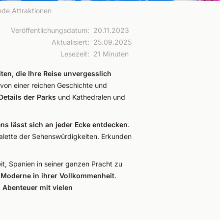
de Attraktionen
Veröffentlichungsdatum
:
20.11.2023
Aktualisiert
:
25.09.2025
Lesezeit
:
21 Minuten
ten, die Ihre Reise unvergesslich
von einer reichen Geschichte und
Details der Parks
und Kathedralen und
ens lässt sich an jeder Ecke entdecken
.
Palette der Sehenswürdigkeiten. Erkunden
eit, Spanien in seiner ganzen Pracht zu
 Moderne in ihrer Vollkommenheit
.
 Abenteuer mit vielen