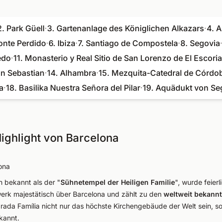
2. Park Güell
·
3. Gartenanlage des Königlichen Alkazars
·
4. 
onte Perdido
·
6. Ibiza
·
7. Santiago de Compostela
·
8. Segovia
edo
·
11. Monasterio y Real Sitio de San Lorenzo de El Escoria
an Sebastian
·
14. Alhambra
·
15. Mezquita-Catedral de Córdo
a
·
18. Basilika Nuestra Señora del Pilar
·
19. Aquädukt von Se
Highlight von Barcelona
lona
h bekannt als der "
Sühnetempel der Heiligen Familie
", wurde feier
erk majestätisch über Barcelona und zählt zu den
weltweit bekannt
grada Família nicht nur das höchste Kirchengebäude der Welt sein, s
kannt.