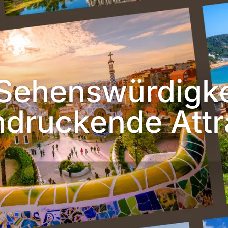
Sehenswürdigke
ndruckende Attr