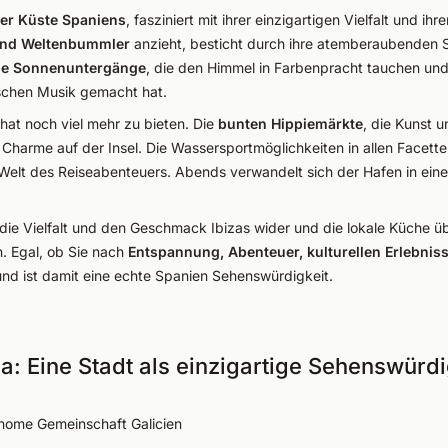
der Küste Spaniens
, fasziniert mit ihrer einzigartigen Vielfalt und i
 und Weltenbummler
anzieht, besticht durch ihre atemberaubenden S
he Sonnenuntergänge
, die den Himmel in Farbenpracht tauchen un
schen Musik gemacht hat.
at noch viel mehr zu bieten. Die
bunten Hippiemärkte
, die Kunst 
 Charme auf der Insel. Die Wassersportmöglichkeiten in allen Facett
 Welt des Reiseabenteuers. Abends verwandelt sich der Hafen in ei
t die Vielfalt und den Geschmack Ibizas wider und die lokale Küche üb
. Egal, ob Sie nach
Entspannung, Abenteuer, kulturellen Erlebnis
 und ist damit eine echte Spanien Sehenswürdigkeit.
a: Eine Stadt als einzigartige Sehenswürd
nome Gemeinschaft Galicien