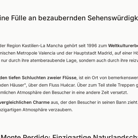
Eine Fülle an bezaubernden Sehenswürdigk
der Region Kastilien-La Mancha gehört seit 1996 zum
Weltkulturer
anischen Metropole Valencia und der Hauptstadt Madrid, auf einer 
t nur durch ihre atemberaubende Lage, sondern auch durch ihre reiz
en tiefen Schluchten zweier Flüsse
, ist ein Ort von bemerkenswer
n Häuser", über dem Fluss Huécar. Über zum Teil steile Treppen gel
tümlichen Atmosphäre den Besucher in eine andere Zeit versetzt.
vergleichlichen Charme
aus, der den Besucher in seinen Bann zieht
inzigartigen Atmosphäre verzaubern.
 Monte Perdido: Einzigartige Naturlandscha