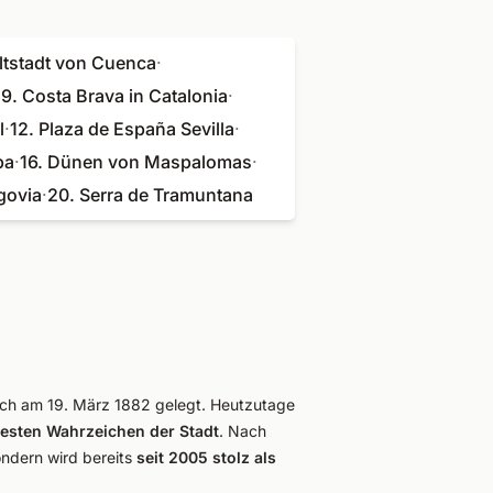
Altstadt von Cuenca
·
·
9. Costa Brava in Catalonia
·
l
·
12. Plaza de España Sevilla
·
ba
·
16. Dünen von Maspalomas
·
govia
·
20. Serra de Tramuntana
lich am 19. März 1882 gelegt. Heutzutage
esten Wahrzeichen der Stadt
. Nach
ondern wird bereits
seit 2005 stolz als