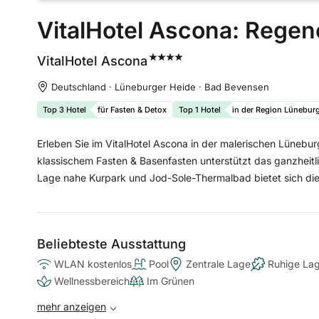
VitalHotel Ascona: Regene
VitalHotel
Ascona
Deutschland · Lüneburger Heide · Bad Bevensen
Top 3 Hotel
für Fasten & Detox
Top 1 Hotel
in der Region Lünebur
Erleben Sie im VitalHotel Ascona in der malerischen Lüneb
klassischem Fasten & Basenfasten unterstützt das ganzheitli
Lage nahe Kurpark und Jod-Sole-Thermalbad bietet sich die
Beliebteste Ausstattung
WLAN kostenlos
Pool
Zentrale Lage
Ruhige La
Wellnessbereich
Im Grünen
mehr anzeigen