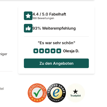
4.4
/ 5.0
Fabelhaft
188 Bewertungen
93
%
Weiterempfehlung
Es war sehr schön
d
Olesja D.
higer
Zu den Angeboten
tel