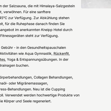
in der Salzsauna, die mit Himalaya-Salzgestein
t, verwöhnen. Für eine sanftere
45°C zur Verfügung. Zur Abkühlung stehen
t, für die Ruhephase danach finden Sie
sangebot im anerkannten Kneipp Hotel durch
Fitnessgeräten steht zur Verfügung.
en Gebühr - in den Gesundheitspauschalen
 Aktivitäten wie Aqua Gymnastik,
Rückenfit
,
ates
, Yoga & Entspannungsübungen. In der
drainagen buchen.
d Körperbehandlungen, Collagen Behandlungen,
omaöl- oder Migränemassagen,
ress-Behandlungen. Neu ist die Cupping
oll. Verwendet werden hochwertige Produkte von
e Körper und Seele regeneriert.