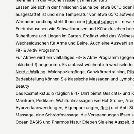
Lassen Sie sich in der finnischen Sauna bei etwa 80°C oder 
ausgestattet ist und eine Temperatur von etwa 65°C aufweis
Wärmebehandlung steht Ihnen eine
Infrarotkabine
mit etwa 
Erlebnisduschen wie Schwallbrausen und Kübelduschen berei
Ruheräume und Liegen im Garten. Ergänzt wird das Wellnes
Wechselduschen für Arme und Beine. Auch eine Auswahl an 
Fit- & Aktiv Programm
Für Aktive wird ein vielfältiges Fit- & Aktiv Programm (geg
inkludiert !) angeboten. Es umfasst wöchentlich wechselnde
Nordic Walking
, Waldspaziergänge, Ganzkörpertraining,
Pil
Badeabteilung können Sie klassische Massagen und Lymph
Beauty
Das Kosmetikstudio (täglich 8-17 Uhr) bietet Gesichts- un
Maniküre, Pediküre, Wohlfühlmassagen wie Hot Stone-, Ar
Ayurvedaanwendungen, Algenpackungen,
Reiki
und Anti-St
Massage, eine Schröpfmassage, die Verspannungen lösen s
Ocean BASIS und Pharmos Natur Erleben Sie eine Auszeit, di