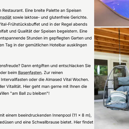
en Restaurant. Eine breite Palette an Speisen
nsdiät
sowie laktose- und glutenfreie Gerichte.
Vital-Frühstücksbuffet und in der Regel abends
lfalt und Qualität der Speisen begeistern. Eine
ntspannende Stunden im gepflegten Garten und
en Tag in der gemütlichen Hotelbar ausklingen
ensfreude? Dann entgiften und entschlacken Sie
 oder beim
Basenfasten
. Zur reinen
 Intervallfasten oder die Almased Vital Wochen.
er Vitalität. Hier geht man gerne mit Ihnen die
illen "am Ball zu bleiben"!
mit einem beeindruckenden Innenpool (11 x 8 m),
düsen und eine Schwallbrause bietet. Hier findet