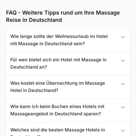
FAQ - Weitere Tipps rund um Ihre Massage
Reise in Deutschland
Wie lange sollte der Wellnessurlaub im Hotel
mit Massage in Deutschland sein?
Gönnen Sie sich einen Spa-Kurzurlaub wie beispielsweise
Für wen bietet sich ein Hotel mit Massage in
3 Tage Wellness mit Massage an einem verlängerten
Deutschland an?
Wochenende, um neue Energie zu tanken.
Entspannungssuchende Gäste sind in einem Spa-Hotel
Was kostet eine Übernachtung im Massage
mit Massageangebot und einem großen Wellnessbereich
Hotel in Deutschland?
mit mehreren Saunen und Pools in Deutschland genau
richtig und das wahlweise allein, zu zweit oder als
Ihren Relax-Urlaub im Kur- oder Wellnesshotel mit
Wie kann ich beim Buchen eines Hotels mit
Freundesgruppe.
Massage in Deutschland buchen Sie bei uns bereits ab
Massageangebot in Deutschland sparen?
günstigen 110 €.
Schauen Sie sich unsere Frühbucherangebote an, um
Welches sind die besten Massage Hotels in
günstig in Ihr Massage Hotel in Deutschland zu reisen.