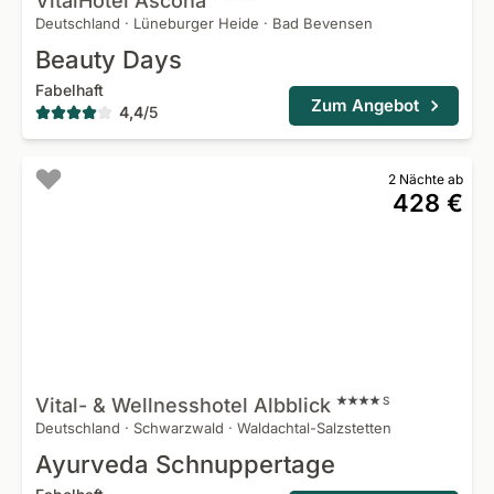
VitalHotel
Ascona
Deutschland
·
Lüneburger Heide
·
Bad Bevensen
Beauty Days
Fabelhaft
Zum Angebot
4,4
/
5
2 Nächte ab
428 €
Vital- & Wellnesshotel
Albblick
S
Deutschland
·
Schwarzwald
·
Waldachtal-Salzstetten
Ayurveda Schnuppertage