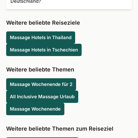
Deutschland?
Zeitlich flexibel Reisende können oft mit Last Minute
Angeboten sparen.
Folgende Spa-Hotels mit Massageangebot sind bei
unseren Kunden am beliebtesten:
Weitere beliebte Reiseziele
Siebenquell GesundZeitResort
Massage Hotels in Thailand
Santé Royale Rügen Resort
Santé Royale Hotel & Gesundheitsresort
Massage Hotels in Tschechien
Wolkenstein-Warmbad
Strandhotel am Weissenhäuser Strand
VitalHotel Ascona
Weitere beliebte Themen
LifeStyle Resort Zum Kurfürsten
Vital- & Wellnesshotel Albblick
Massage Wochenende für 2
Concordia Vitalhotel & SPA
All Inclusive Massage Urlaub
Grand Hotel Binz
Kunzmann's Hotel | SPA
Massage Wochenende
Weitere beliebte Themen zum Reiseziel