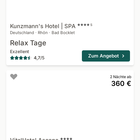
Kunzmann's Hotel |
SPA
S
Deutschland
·
Rhön
·
Bad Bocklet
Relax Tage
Exzellent
Zum Angebot
4,7
/
5
2 Nächte ab
360 €