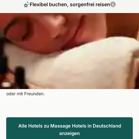
Flexibel buchen, sorgenfrei reisen
Wellness & Relaxen ohne weite Reise im
Massage Urlaub in Deutschland
Von der Küste der Ostsee-Inseln bis zu den Alpen finden Sie
bei uns interessante Wellnesshotels für einen Massage Urlaub
in Deutschland. Lassen Sie den Stress des Alltags bei einer
wohltuenden Anwendung von sich abfallen und genießen Sie
eine kleine Spa-Auszeit im Massage Hotel, ob allein, zu zweit
oder mit Freunden.
Alle Hotels zu Massage Hotels in Deutschland
anzeigen