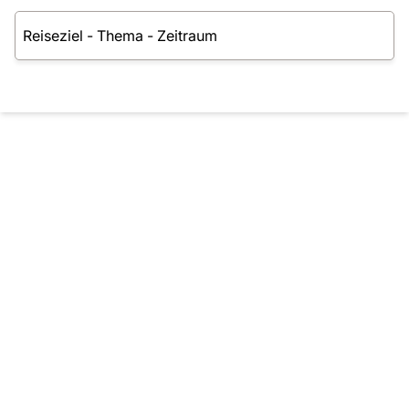
Reisesuche - Finden Sie Ihre Traumreise
Reiseziel
-
Thema
-
Zeitraum