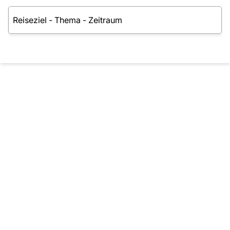
Reisesuche - Finden Sie Ihre Traumreise
Reiseziel
-
Thema
-
Zeitraum