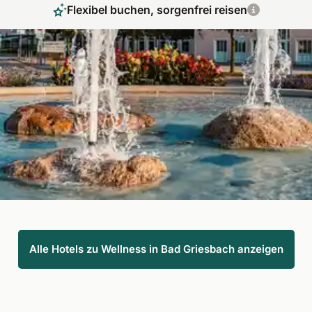
Flexibel buchen, sorgenfrei reisen
Wellnesshotels im mediterranen Flair
Bei Wellness in Bad Griesbach erleben Sie einen Aufenthalt in
der Naturlandschaft der bayerischen Toskana, wie das Rottal
auch liebevoll genannt wird. Erleben Sie die heilende Wirkung
des Thermalwassers und schalten Sie in Ihrem Wellnessurlaub
komplett ab.
Alle Hotels zu Wellness in Bad Griesbach anzeigen