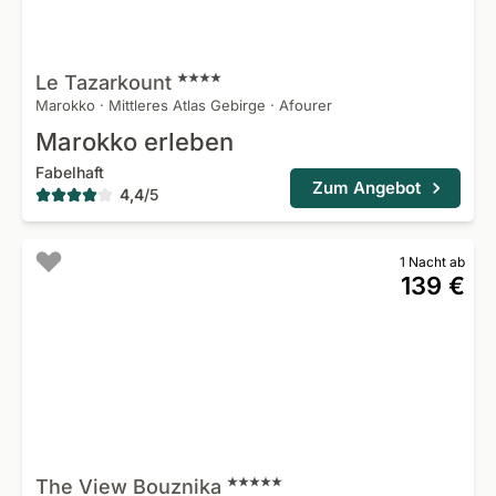
Le
Tazarkount
Marokko
·
Mittleres Atlas Gebirge
·
Afourer
Marokko erleben
Fabelhaft
Zum Angebot
4,4
/
5
1 Nacht ab
139 €
The View
Bouznika