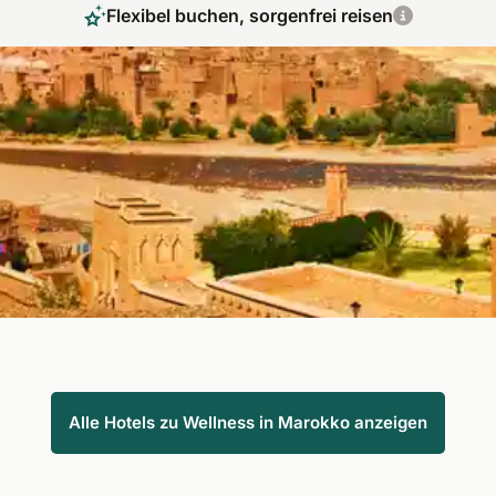
Flexibel buchen, sorgenfrei reisen
Ihre Seele wird sich in das faszinierende
Marokko verlieben
Bei Wellness in Marokko tauchen Sie ein in ein Märchen aus
Farben, Düften und orientalischer Lebensfreude. Lassen Sie
sich in stilvollen Wellnesshotels von Hamam-Ritualen,
Arganölmassagen und der Magie des Orients verzaubern –
mit Fit Reisen.
Alle Hotels zu Wellness in Marokko anzeigen