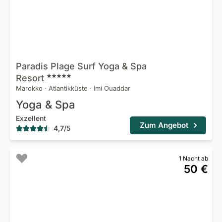
Paradis Plage Surf Yoga & Spa
Resort
Marokko
·
Atlantikküste
·
Imi Ouaddar
Yoga & Spa
Exzellent
Zum Angebot
4,7
/
5
1 Nacht ab
50 €