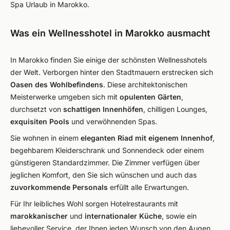
Spa Urlaub in Marokko.
Was ein Wellnesshotel in Marokko ausmacht
In Marokko finden Sie einige der schönsten Wellnesshotels
der Welt. Verborgen hinter den Stadtmauern erstrecken sich
Oasen des Wohlbefindens
. Diese architektonischen
Meisterwerke umgeben sich mit
opulenten Gärten
,
durchsetzt von
schattigen Innenhöfen
, chilligen Lounges,
exquisiten
Pools
und verwöhnenden Spas.
Sie wohnen in einem
eleganten Riad
mit eigenem Innenhof
,
begehbarem Kleiderschrank und Sonnendeck oder einem
günstigeren Standardzimmer. Die Zimmer verfügen über
jeglichen Komfort, den Sie sich wünschen und auch das
zuvorkommende Personals
erfüllt alle Erwartungen.
Für Ihr leibliches Wohl sorgen Hotelrestaurants mit
marokkanischer
und
internationaler
Küche
, sowie ein
liebevoller Service, der Ihnen jeden Wunsch von den Augen