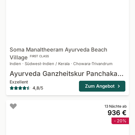
Soma Manaltheeram Ayurveda Beach
Village
FIRST CLASS
Indien
·
Südwest-Indien / Kerala
·
Chowara-Trivandrum
Ayurveda Ganzheitskur Panchakarma & Rasayana
Exzellent
Zum Angebot
4,8
/
5
13 Nächte ab
936 €
- 20%