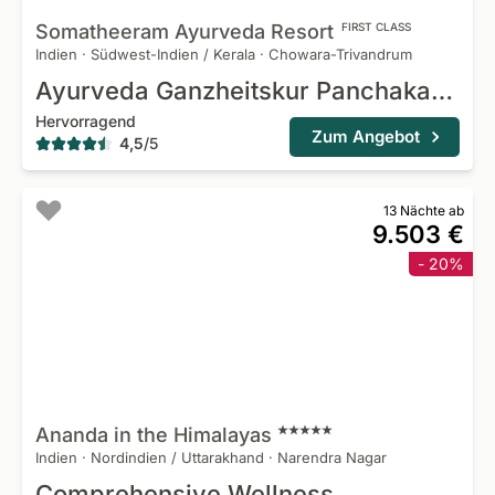
Somatheeram Ayurveda
Resort
FIRST CLASS
Indien
·
Südwest-Indien / Kerala
·
Chowara-Trivandrum
Ayurveda Ganzheitskur Panchakarma & Rasayana
Hervorragend
Zum Angebot
4,5
/
5
13 Nächte ab
9.503 €
- 20%
Ananda in the
Himalayas
Indien
·
Nordindien / Uttarakhand
·
Narendra Nagar
Comprehensive Wellness