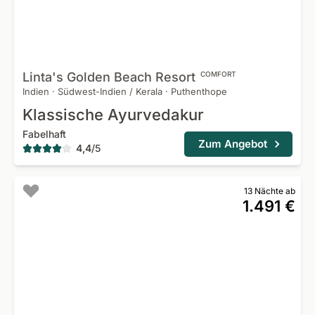
Linta's Golden Beach
Resort
COMFORT
Indien
·
Südwest-Indien / Kerala
·
Puthenthope
Klassische Ayurvedakur
Fabelhaft
Zum Angebot
4,4
/
5
13 Nächte ab
1.491 €