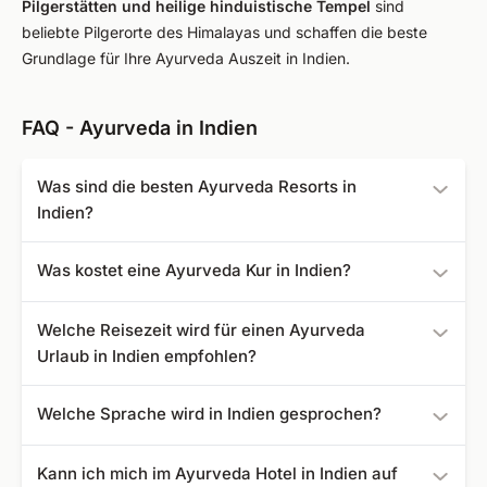
Pilgerstätten und heilige hinduistische Tempel
sind
beliebte Pilgerorte des Himalayas und schaffen die beste
Grundlage für Ihre Ayurveda Auszeit in Indien.
FAQ - Ayurveda in Indien
Was sind die besten Ayurveda Resorts in
Indien?
Die folgenden Ayurveda Resorts und Hotels sind bei uns
Was kostet eine Ayurveda Kur in Indien?
am besten bewertet:
Angebote für eine Ayurveda Behandlung starten bei
Soma Manaltheeram Ayurveda Beach Village
-
Welche Reisezeit wird für einen Ayurveda
fitreisen.de bei 811 €.
Bewertung: 4,8
Urlaub in Indien empfohlen?
Kadaltheeram Ayurvedic Beach Resort
-
Bewertung: 4,8
Grundsätzlich sind die Monate von Oktober bis März die
Welche Sprache wird in Indien gesprochen?
Kairali - The Ayurvedic Healing Village
-
beste Zeit Indien zu bereisen. Dennoch sollten Sie
Bewertung: 4,7
beachten, dass in jeder Region ein abweichendes Klima
Die offiziellen Sprachen sind Hindi und Englisch.
Somatheeram Ayurvedic Health Resort
-
Kann ich mich im Ayurveda Hotel in Indien auf
herrscht. Und obwohl es verlockend sein mag, in der