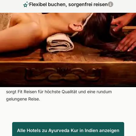
Flexibel buchen, sorgenfrei reisen
Authentisches Ayurveda in Indien mit
Expertenbegleitung
Erleben Sie die wohltuende Wirkung einer traditionellen
Ayurveda Kur in Indien, wo jahrtausendealtes Wissen Körper
und Geist in Einklang bringt. In einem wunderschönen
Ayurveda Hotel genießen Sie individuelle Anwendungen,
professionelle Betreuung und authentische Rituale. Dabei
sorgt Fit Reisen für höchste Qualität und eine rundum
gelungene Reise.
Alle Hotels zu Ayurveda Kur in Indien anzeigen