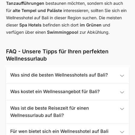
Tanzaufführungen
bestaunen möchten, sondern sich auch
für
alte Tempel und Paläste
interessieren, sollten Sie sich ein
Wellnesshotel auf Bali in dieser Region suchen. Die meisten
dieser
Spa Hotels
befinden sich dort
im Grünen
und
verfügen über einen
Swimmingpool
zur Abkühlung.
FAQ - Unsere Tipps für Ihren perfekten
Wellnessurlaub
Was sind die besten Wellnesshotels auf Bali?
Die folgenden Spa Hotels sind bei uns am besten
Was kostet ein Wellnessangebot für Bali?
bewertet:
Angebote für einen Spa Urlaub auf Bali können Sie bei
Puri Bagus Lovina
Was ist die beste Reisezeit für einen
uns ab 27 € buchen.
Tauch Terminal Tulamben
Wellnessurlaub auf Bali?
Alam Anda Ocean Front Resort & Spa
The Apurva Kempinski Bali
Die beste Jahreszeit für einen Wellnessurlaub ist während
Für wen bietet sich ein Wellnesshotel auf Bali
Sudamala Resort Sanur
der Trockenzeit zwischen Mai und Oktober. Dagegen