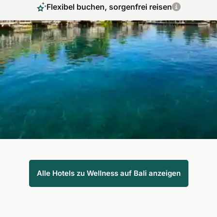
Flexibel buchen, sorgenfrei reisen
Wellness Retreat im Herzen der Natur
Wellness auf Bali bedeutet Entspannung für alle Sinne –
inmitten tropischer Natur und spiritueller Gelassenheit. Fit
Reisen bringt Sie in exklusive Wellnesshotels, wo balinesische
Rituale, Spa-Kultur und traumhafte Ausblicke harmonisch
verschmelzen.
Alle Hotels zu Wellness auf Bali anzeigen