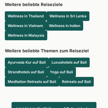
bestaunen können.
Sie immer darauf achten, dass das dortige Angebot Ihren
Weitere beliebte Reiseziele
Vorstellungen entspricht. Überlegen Sie sich im Vorfeld
außerdem, ob Sie eine ländliche Region bevorzugen oder
Wellness in Thailand
Wellness in Sri Lanka
jeden Morgen mit dem Blick aufs Meer aufwachen
Wellness in Vietnam
Wellness in Indien
möchten.
Wellness in Malaysia
Weitere beliebte Themen zum Reiseziel
Ayurveda Kur auf Bali
Luxushotels auf Bali
Strandhotels auf Bali
Yoga auf Bali
Meditation Retreats auf Bali
Retreats auf Bali