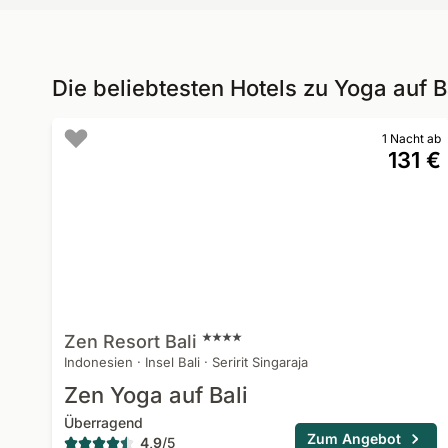
Die beliebtesten Hotels zu Yoga auf B
1 Nacht ab
131 €
Zen Resort
Bali
Indonesien
·
Insel Bali
·
Seririt Singaraja
Zen Yoga auf Bali
Überragend
Zum Angebot
4,9
/
5