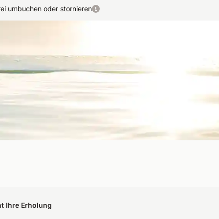
rei umbuchen oder stornieren
 und spirituellem Flair finden Sie innere Ruhe bei Yoga-
estimmt.
nt Ihre Erholung