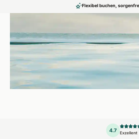
Flexibel buchen, sorgenfre
Beim Yoga Urlaub auf Bali die Magie
Mit Yoga auf Bali, dem magischen Inselparadies, erleben Sie 
Einheiten in traumhaften Unterkünften. Buchen Sie mit Fit R
4.7
Exzellent