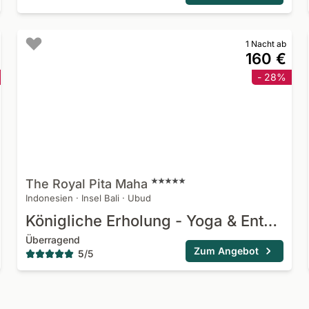
1 Nacht ab
160 €
- 28%
The Royal Pita
Maha
Indonesien
·
Insel Bali
·
Ubud
Königliche Erholung - Yoga & Entspannung
Überragend
Zum Angebot
5
/
5