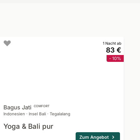
1 Nacht ab
83 €
- 10%
Bagus
Jati
COMFORT
Indonesien
·
Insel Bali
·
Tegalalang
Yoga & Bali pur
Zum Angebot