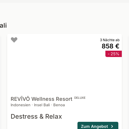
ali
3 Nächte ab
858 €
- 25%
REVĪVŌ Wellness
Resort
DELUXE
Indonesien
·
Insel Bali
·
Benoa
Destress & Relax
Zum Angebot