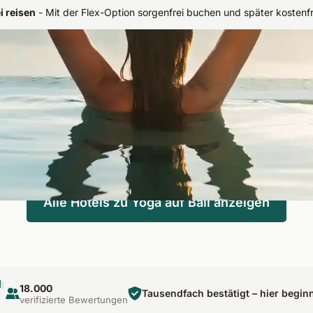
i reisen
-
Mit der Flex-Option sorgenfrei buchen und später kostenf
 spüren
die Bewegungslehre in ihrer reinsten Form. Zwischen tropischer Natur
eisen Ihre Auszeit, sorgfältig zusammengestellt und ganzheitlich abg
Alle Hotels zu Yoga auf Bali anzeigen
18.000
Tausendfach bestätigt – hier begin
verifizierte Bewertungen