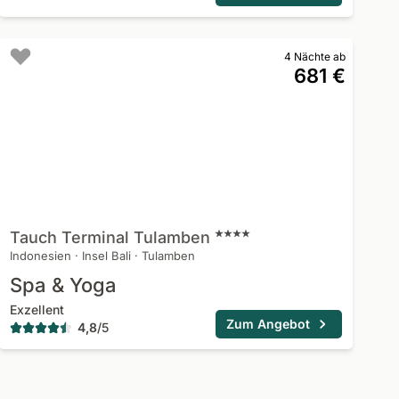
4 Nächte ab
681 €
Tauch Terminal
Tulamben
Indonesien
·
Insel Bali
·
Tulamben
Spa & Yoga
Exzellent
Zum Angebot
4,8
/
5