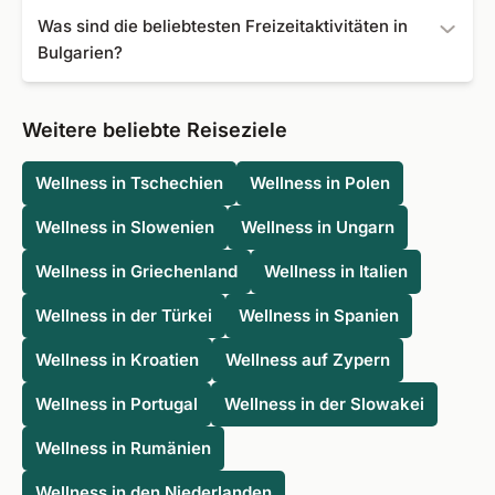
Angebote.
Zu den bekanntesten Sehenswürdigkeiten in Bulgarien
Was sind die beliebtesten Freizeitaktivitäten in
gehört unter anderem der Sonnenstrand in der Gemeinde
Bulgarien?
Nessebar, der sich über acht Kilometer erstreckt und 100
Meter breit ist. Doch auch den Anblick der Alexander-
Die meisten Urlauber kommen für einen Strandurlaub
Newski-Kathedrale in Sofia werden Sie so schnell
nach Bulgarien, der zudem auch das Ausprobieren vieler
Weitere beliebte Reiseziele
bestimmt nicht mehr vergessen. Wer mehr über die
Wassersportarten bietet. Wenn Sie Ihren Körper während
Geschichte Bulgariens erfahren möchte, der sollte
des Urlaubs in Form bringen möchten, können Sie dies in
Wellness in Tschechien
Wellness in Polen
unbedingt einmal das nationale historische Museum
einem der Fitnessstudios mit Blick auf das Meer tun.
besuchen, welches sich ebenfalls in Sofia befindet.
Wellness in Slowenien
Wellness in Ungarn
Wellness in Griechenland
Wellness in Italien
Wellness in der Türkei
Wellness in Spanien
Wellness in Kroatien
Wellness auf Zypern
Wellness in Portugal
Wellness in der Slowakei
Wellness in Rumänien
Wellness in den Niederlanden