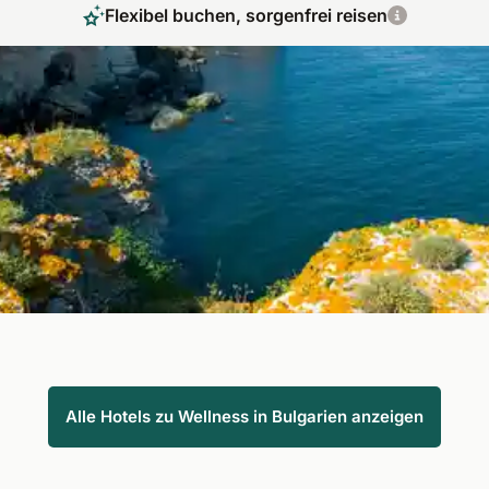
Flexibel buchen, sorgenfrei reisen
Wohltuende Spa Momente voller Entspannung
Bulgarien, das Land an der Schwarzmeerküste, bietet Ihnen
beste Bedingungen, um einen Wellnessurlaub zu verbringen.
Es verfügt nicht nur über eine abwechslungsreiche und
schöne Natur, sondern ist auch sehr gut von Deutschland aus
zu erreichen. Hochwertige Spa-Anwendungen runden das
Wellness-Erlebnis ab.
Alle Hotels zu Wellness in Bulgarien anzeigen